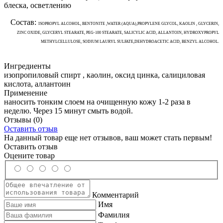
блеска, осветлению
Состав:
ISOPROPYL ALCOHOL, BENTONITE ,WATER (AQUA),PROPYLENE GLYCOL, KAOLIN , GLYCERIN,
ZINC OXIDE, GLYCERYL STEARATE, PEG-100 STEARATE, SALICYLIC ACID, ALLANTOIN, HYDROXYPROPYL
METHYLCELLULOSE, SODIUM LAURYL SULFATE,DEHYDROACETIC ACID, BENZYL ALCOHOL.
Ингредиенты
изопропиловый спирт , каолин, оксид цинка, салициловая
кислота, аллантоин
Применение
наносить тонким слоем на очищенную кожу 1-2 раза в
неделю. Через 15 минут смыть водой.
Отзывы
(0)
Оставить отзыв
На данный товар еще нет отзывов, ваш может стать первым!
Оставить отзыв
Оцените товар
Комментарий
Имя
Фамилия