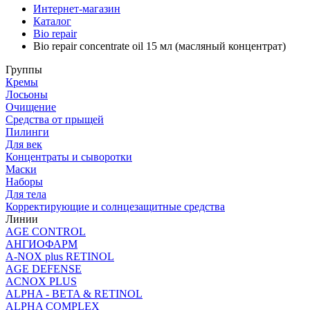
Интернет-магазин
Каталог
Bio repair
Bio repair concentrate oil 15 мл (масляный концентрат)
Группы
Кремы
Лосьоны
Очищение
Средства от прыщей
Пилинги
Для век
Концентраты и сыворотки
Маски
Наборы
Для тела
Корректирующие и солнцезащитные средства
Линии
AGE CONTROL
АНГИОФАРМ
A-NOX plus RETINOL
AGE DEFENSE
ACNOX PLUS
ALPHA - BETA & RETINOL
ALPHA COMPLEX