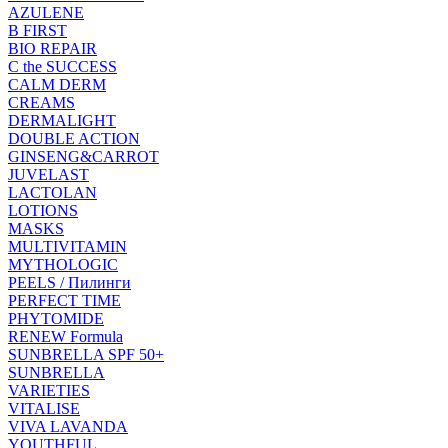
AZULENE
B FIRST
BIO REPAIR
C the SUCCESS
CALM DERM
CREAMS
DERMALIGHT
DOUBLE ACTION
GINSENG&CARROT
JUVELAST
LACTOLAN
LOTIONS
MASKS
MULTIVITAMIN
MYTHOLOGIC
PEELS / Пилинги
PERFECT TIME
PHYTOMIDE
RENEW Formula
SUNBRELLA SPF 50+
SUNBRELLA
VARIETIES
VITALISE
VIVA LAVANDA
YOUTHFUL