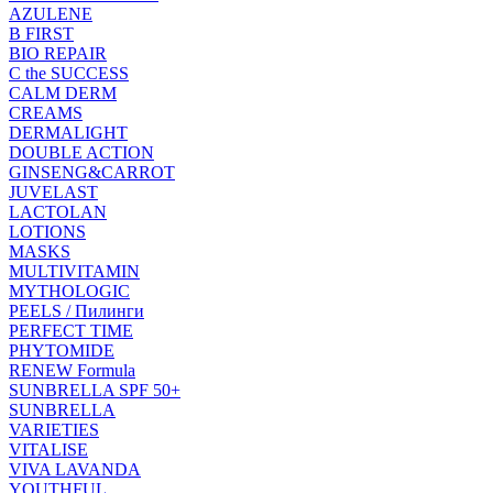
AZULENE
B FIRST
BIO REPAIR
C the SUCCESS
CALM DERM
CREAMS
DERMALIGHT
DOUBLE ACTION
GINSENG&CARROT
JUVELAST
LACTOLAN
LOTIONS
MASKS
MULTIVITAMIN
MYTHOLOGIC
PEELS / Пилинги
PERFECT TIME
PHYTOMIDE
RENEW Formula
SUNBRELLA SPF 50+
SUNBRELLA
VARIETIES
VITALISE
VIVA LAVANDA
YOUTHFUL