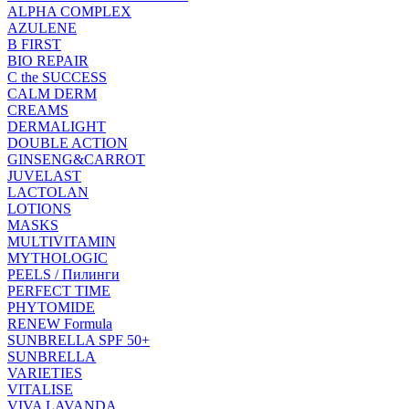
ALPHA COMPLEX
AZULENE
B FIRST
BIO REPAIR
C the SUCCESS
CALM DERM
CREAMS
DERMALIGHT
DOUBLE ACTION
GINSENG&CARROT
JUVELAST
LACTOLAN
LOTIONS
MASKS
MULTIVITAMIN
MYTHOLOGIC
PEELS / Пилинги
PERFECT TIME
PHYTOMIDE
RENEW Formula
SUNBRELLA SPF 50+
SUNBRELLA
VARIETIES
VITALISE
VIVA LAVANDA