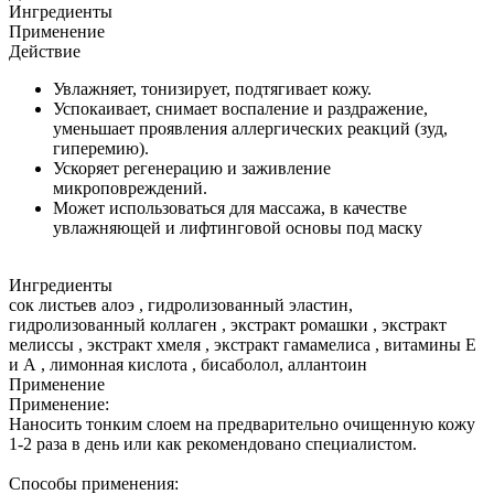
Ингредиенты
Применение
Действие
Увлажняет, тонизирует, подтягивает кожу.
Успокаивает, снимает воспаление и раздражение,
уменьшает проявления аллергических реакций (зуд,
гиперемию).
Ускоряет регенерацию и заживление
микроповреждений.
Может использоваться для массажа, в качестве
увлажняющей и лифтинговой основы под маску
Ингредиенты
сок листьев алоэ , гидролизованный эластин,
гидролизованный коллаген , экстракт ромашки , экстракт
мелиссы , экстракт хмеля , экстракт гамамелиса , витамины Е
и А , лимонная кислота , бисаболол, аллантоин
Применение
Применение:
Наносить тонким слоем на предварительно очищенную кожу
1-2 раза в день или как рекомендовано специалистом.
Способы применения: