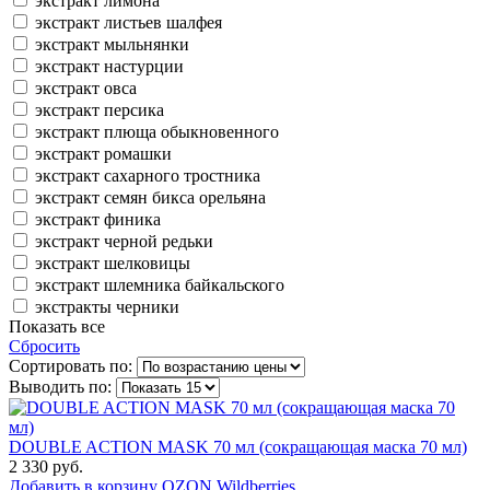
экстракт лимона
экстракт листьев шалфея
экстракт мыльнянки
экстракт настурции
экстракт овса
экстракт персика
экстракт плюща обыкновенного
экстракт ромашки
экстракт сахарного тростника
экстракт семян бикса орельяна
экстракт финика
экстракт черной редьки
экстракт шелковицы
экстракт шлемника байкальского
экстракты черники
Показать все
Сбросить
Сортировать по:
Выводить по:
DOUBLE ACTION MASK 70 мл (сокращающая маска 70 мл)
2 330 руб.
Добавить в корзину
OZON
Wildberries