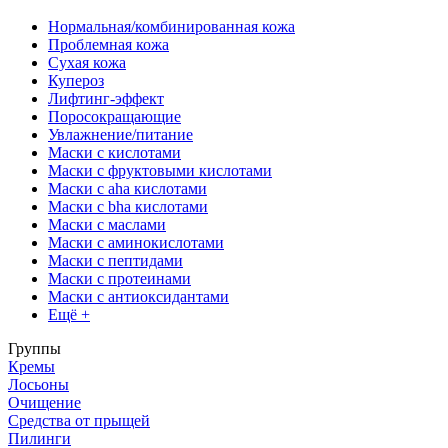
Нормальная/комбинированная кожа
Проблемная кожа
Сухая кожа
Купероз
Лифтинг-эффект
Поросокращающие
Увлажнение/питание
Маски с кислотами
Маски с фруктовыми кислотами
Маски с aha кислотами
Маски с bha кислотами
Маски с маслами
Маски с аминокислотами
Маски с пептидами
Маски с протеинами
Маски с антиоксидантами
Ещё +
Группы
Кремы
Лосьоны
Очищение
Средства от прыщей
Пилинги