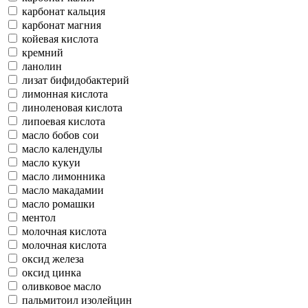
карбонат кальция
карбонат магния
койевая кислота
кремний
ланолин
лизат бифидобактерий
лимонная кислота
линоленовая кислота
липоевая кислота
масло бобов сои
масло календулы
масло кукуи
масло лимонника
масло макадамии
масло ромашки
ментол
молочная кислота
молочная кислота
оксид железа
оксид цинка
оливковое масло
пальмитоил изолейцин