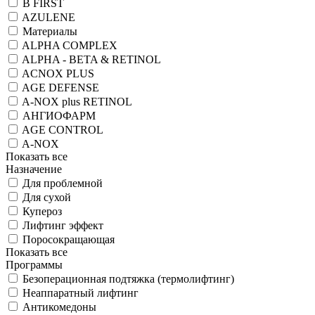
B FIRST
AZULENE
Материалы
ALPHA COMPLEX
ALPHA - BETA & RETINOL
ACNOX PLUS
AGE DEFENSE
A-NOX plus RETINOL
АНГИОФАРМ
AGE CONTROL
A-NOX
Показать все
Назначение
Для проблемной
Для сухой
Купероз
Лифтинг эффект
Поросокращающая
Показать все
Программы
Безоперационная подтяжка (термолифтинг)
Неаппаратный лифтинг
Антикомедоны