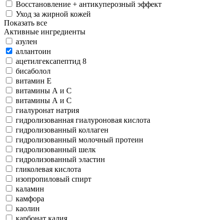
Восстановление + антикуперозный эффект
Уход за жирной кожей
Показать все
Активные ингредиенты
азулен
аллантоин
ацетилгексапептид 8
бисаболол
витамин Е
витамины А и С
витамины А и С
гиалуронат натрия
гидролизованная гиалуроновая кислота
гидролизованный коллаген
гидролизованный молочный протеин
гидролизованный шелк
гидролизованный эластин
гликолевая кислота
изопропиловый спирт
каламин
камфора
каолин
карбонат калия