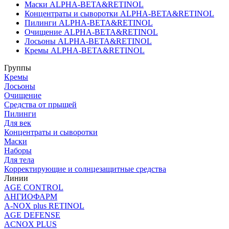
Маски ALPHA-BETA&RETINOL
Концентраты и сыворотки ALPHA-BETA&RETINOL
Пилинги ALPHA-BETA&RETINOL
Очищение ALPHA-BETA&RETINOL
Лосьоны ALPHA-BETA&RETINOL
Кремы ALPHA-BETA&RETINOL
Группы
Кремы
Лосьоны
Очищение
Средства от прыщей
Пилинги
Для век
Концентраты и сыворотки
Маски
Наборы
Для тела
Корректирующие и солнцезащитные средства
Линии
AGE CONTROL
АНГИОФАРМ
A-NOX plus RETINOL
AGE DEFENSE
ACNOX PLUS