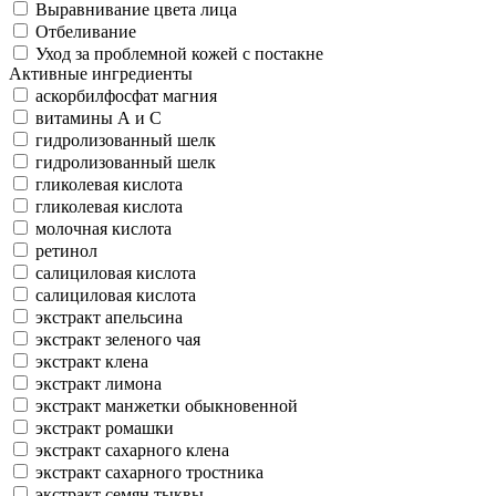
Выравнивание цвета лица
Отбеливание
Уход за проблемной кожей с постакне
Активные ингредиенты
аскорбилфосфат магния
витамины А и С
гидролизованный шелк
гидролизованный шелк
гликолевая кислота
гликолевая кислота
молочная кислота
ретинол
салициловая кислота
салициловая кислота
экстракт апельсина
экстракт зеленого чая
экстракт клена
экстракт лимона
экстракт манжетки обыкновенной
экстракт ромашки
экстракт сахарного клена
экстракт сахарного тростника
экстракт семян тыквы