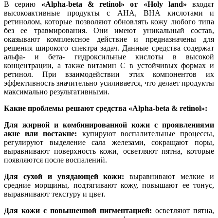
В серию
«Alpha-beta & retinol» от «Holy land»
входят
высокоактивные продукты с AHA, BHA кислотами и
ретинолом, которые позволяют обновлять кожу любого типа
без ее травмирования. Они имеют уникальный состав,
оказывают комплексное действие и предназначены для
решения широкого спектра задач. Данные средства содержат
альфа- и бета- гидроксильные кислоты в высокой
концентрации, а также витамин С в устойчивых формах и
ретинол. При взаимодействии этих компонентов их
эффективность значительно усиливается, что делает продукты
максимально результативными.
Какие проблемы решают средства «Alpha-beta & retinol»:
Для жирной и комбинированной кожи с проявлениями
акне или постакне:
купируют воспалительные процессы,
регулируют выделение сала железами, сокращают поры,
выравнивают поверхность кожи, осветляют пятна, которые
появляются после воспалений.
Для сухой и увядающей кожи:
выравнивают мелкие и
средние морщины, подтягивают кожу, повышают ее тонус,
выравнивают текстуру и цвет.
Для кожи с повышенной пигментацией:
осветляют пятна,