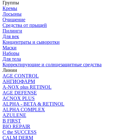
Группы
Кремы
Лосьоны
Очищение
Средства от прыщей
Пилинги
Для век
Концентраты и сыворотки
Маски
Наборы
Для тела
Корректирующие и солнцезащитные средства
Линии
AGE CONTROL
АНГИОФАРМ
A-NOX plus RETINOL
AGE DEFENSE
ACNOX PLUS
ALPHA - BETA & RETINOL
ALPHA COMPLEX
AZULENE
B FIRST
BIO REPAIR
C the SUCCESS
CALM DERM