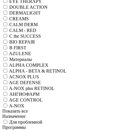
EYE THERAPY
DOUBLE ACTION
DERMALIGHT
CREAMS
CALM DERM
CALM - RED
C the SUCCESS
BIO REPAIR
B FIRST
AZULENE
Материалы
ALPHA COMPLEX
ALPHA - BETA & RETINOL
ACNOX PLUS
AGE DEFENSE
A-NOX plus RETINOL
АНГИОФАРМ
AGE CONTROL
A-NOX
Показать все
Назначение
Для проблемной
Программы