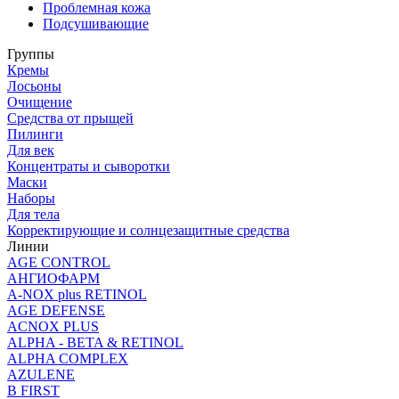
Проблемная кожа
Подсушивающие
Группы
Кремы
Лосьоны
Очищение
Средства от прыщей
Пилинги
Для век
Концентраты и сыворотки
Маски
Наборы
Для тела
Корректирующие и солнцезащитные средства
Линии
AGE CONTROL
АНГИОФАРМ
A-NOX plus RETINOL
AGE DEFENSE
ACNOX PLUS
ALPHA - BETA & RETINOL
ALPHA COMPLEX
AZULENE
B FIRST