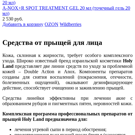
A-NOX+R SPOT TREATMENT GEL 20 мл (точечный гель 20
мл)
2 530 руб.
Добавить в корзину
OZON
Wildberries
Средства от прыщей для лица
Кожа, склонная к жирности, требует особого комплексного
ухода. Широко известный бренд израильской косметики
Holy
Land
представляет две линии средств по уходу за проблемной
кожей – Double Action и Anox. Компоненты препаратов
созданы для снятия воспалений (покраснения, отечности,
болезненных ощущений), оказывают дезинфицирующее
действие, способствует очищению и заживлению прыщей.
Средства линейки эффективны при лечении акне с
образованием рубцов и пигментных пятен, неровностей кожи.
Комплексная программа профессиональных препаратов от
прыщей Holy Land предназначена для:
лечения угревой сыпи в период обострения;
предотвращения высыпаний после бритья (наносятся