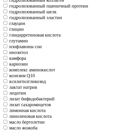
гидролизованный коллаген
гидролизованный пшеничный протеин
гидролизованный шелк
гидролизованный эластин
глауцин
глицин
глицирретиновая кислота
глутамин
изофлавоны сои
инозитол
камфора
карнозин
комплекс аминокислот
коэнзим Q10
ксилитилгликозид
лактат натрия
лецитин
лизат бифидобактерий
лизат сахаромицетов
лимонная кислота
линоленовая кислота
масло бертолетии
масло жожоба