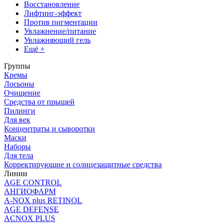
Восстановление
Лифтинг-эффект
Против пигментации
Увлажнение/питание
Увлажняющий гель
Ещё +
Группы
Кремы
Лосьоны
Очищение
Средства от прыщей
Пилинги
Для век
Концентраты и сыворотки
Маски
Наборы
Для тела
Корректирующие и солнцезащитные средства
Линии
AGE CONTROL
АНГИОФАРМ
A-NOX plus RETINOL
AGE DEFENSE
ACNOX PLUS