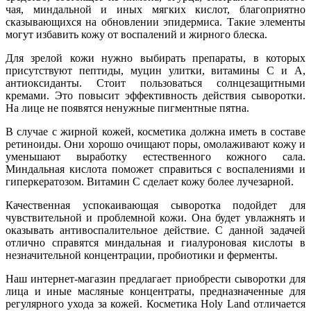
чая, миндальной и иных мягких кислот, благоприятно
сказывающихся на обновлении эпидермиса. Такие элементы
могут избавить кожу от воспалений и жирного блеска.
Для зрелой кожи нужно выбирать препараты, в которых
присутствуют пептиды, муцин улитки, витамины С и А,
антиоксиданты. Стоит пользоваться солнцезащитными
кремами. Это повысит эффективность действия сыворотки.
На лице не появятся ненужные пигментные пятна.
В случае с жирной кожей, косметика должна иметь в составе
ретиноиды. Они хорошо очищают поры, омолаживают кожу и
уменьшают выработку естественного кожного сала.
Миндальная кислота поможет справиться с воспалениями и
гиперкератозом. Витамин С сделает кожу более лучезарной.
Качественная успокаивающая сыворотка подойдет для
чувствительной и проблемной кожи. Она будет увлажнять и
оказывать антивоспалительное действие. С данной задачей
отлично справятся миндальная и гиалуроновая кислоты в
незначительной концентрации, пробиотики и ферменты.
Наш интернет-магазин предлагает приобрести сыворотки для
лица и иные масляные концентраты, предназначенные для
регулярного ухода за кожей. Косметика Holy Land отличается