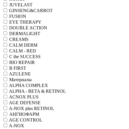
JUVELAST
GINSENG&CARROT
FUSION
EYE THERAPY
DOUBLE ACTION
DERMALIGHT
CREAMS
CALM DERM
CALM - RED
C the SUCCESS
BIO REPAIR
B FIRST
AZULENE
Материалы
ALPHA COMPLEX
ALPHA - BETA & RETINOL
ACNOX PLUS
AGE DEFENSE
A-NOX plus RETINOL
АНГИОФАРМ
AGE CONTROL
A-NOX