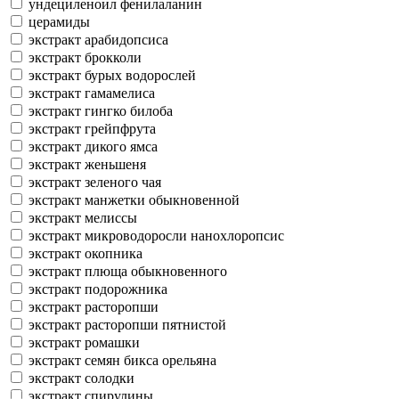
ундециленоил фенилаланин
церамиды
экстракт арабидопсиса
экстракт брокколи
экстракт бурых водорослей
экстракт гамамелиса
экстракт гингко билоба
экстракт грейпфрута
экстракт дикого ямса
экстракт женьшеня
экстракт зеленого чая
экстракт манжетки обыкновенной
экстракт мелиссы
экстракт микроводоросли нанохлоропсис
экстракт окопника
экстракт плюща обыкновенного
экстракт подорожника
экстракт расторопши
экстракт расторопши пятнистой
экстракт ромашки
экстракт семян бикса орельяна
экстракт солодки
экстракт спирулины