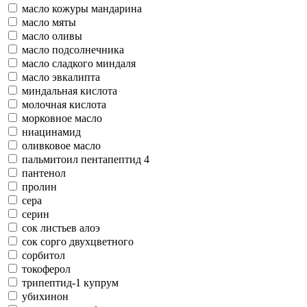
масло кожуры мандарина
масло мяты
масло оливы
масло подсолнечника
масло сладкого миндаля
масло эвкалипта
миндальная кислота
молочная кислота
морковное масло
ниацинамид
оливковое масло
пальмитоил пентапептид 4
пантенол
пролин
сера
серин
сок листьев алоэ
сок сорго двухцветного
сорбитол
токоферол
трипептид-1 купрум
убихинон