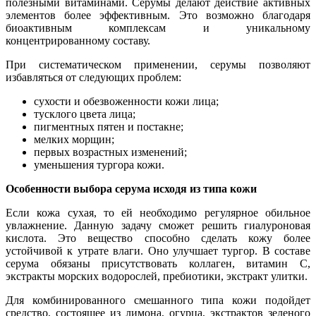
полезными витаминами. Серумы делают действие активных
элементов более эффективным. Это возможно благодаря
биоактивным комплексам и уникальному
концентрированному составу.
При систематическом применении, серумы позволяют
избавляться от следующих проблем:
сухости и обезвоженности кожи лица;
тусклого цвета лица;
пигментных пятен и постакне;
мелких морщин;
первых возрастных изменений;
уменьшения тургора кожи.
Особенности выбора серума исходя из типа кожи
Если кожа сухая, то ей необходимо регулярное обильное
увлажнение. Данную задачу сможет решить гиалуроновая
кислота. Это вещество способно сделать кожу более
устойчивой к утрате влаги. Оно улучшает тургор. В составе
серума обязаны присутствовать коллаген, витамин С,
экстракты морских водорослей, пребиотики, экстракт улитки.
Для комбинированного смешанного типа кожи подойдет
средство, состоящее из лимона, огурца, экстрактов зеленого