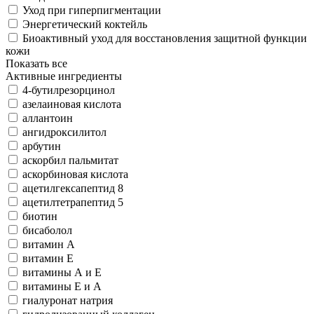
Уход при гиперпигментации
Энергетический коктейль
Биоактивный уход для восстановления защитной функции
кожи
Показать все
Активные ингредиенты
4-бутилрезорцинол
азелаиновая кислота
аллантоин
ангидроксилитол
арбутин
аскорбил пальмитат
аскорбиновая кислота
ацетилгексапептид 8
ацетилтетрапептид 5
биотин
бисаболол
витамин А
витамин Е
витамины А и Е
витамины Е и А
гиалуронат натрия