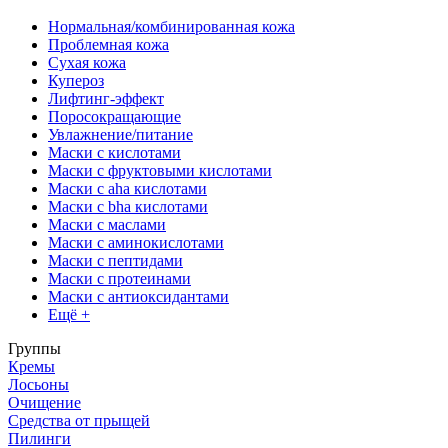
Нормальная/комбинированная кожа
Проблемная кожа
Сухая кожа
Купероз
Лифтинг-эффект
Поросокращающие
Увлажнение/питание
Маски с кислотами
Маски с фруктовыми кислотами
Маски с aha кислотами
Маски с bha кислотами
Маски с маслами
Маски с аминокислотами
Маски с пептидами
Маски с протеинами
Маски с антиоксидантами
Ещё +
Группы
Кремы
Лосьоны
Очищение
Средства от прыщей
Пилинги