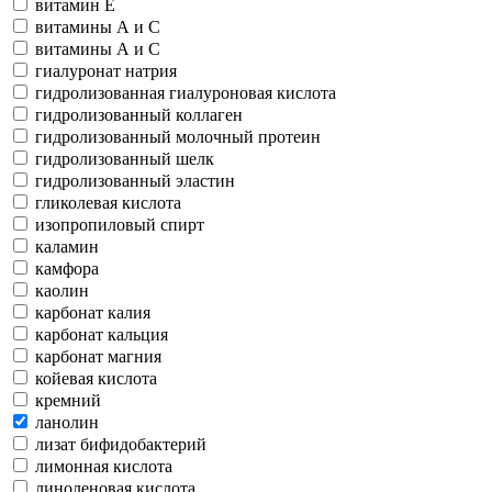
витамин Е
витамины А и С
витамины А и С
гиалуронат натрия
гидролизованная гиалуроновая кислота
гидролизованный коллаген
гидролизованный молочный протеин
гидролизованный шелк
гидролизованный эластин
гликолевая кислота
изопропиловый спирт
каламин
камфора
каолин
карбонат калия
карбонат кальция
карбонат магния
койевая кислота
кремний
ланолин
лизат бифидобактерий
лимонная кислота
линоленовая кислота