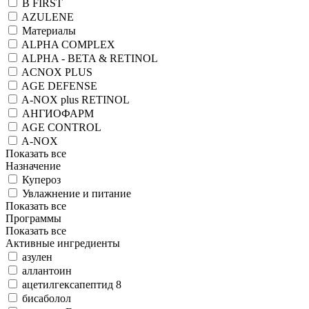
B FIRST
AZULENE
Материалы
ALPHA COMPLEX
ALPHA - BETA & RETINOL
ACNOX PLUS
AGE DEFENSE
A-NOX plus RETINOL
АНГИОФАРМ
AGE CONTROL
A-NOX
Показать все
Назначение
Купероз
Увлажнение и питание
Показать все
Программы
Показать все
Активные ингредиенты
азулен
аллантоин
ацетилгексапептид 8
бисаболол