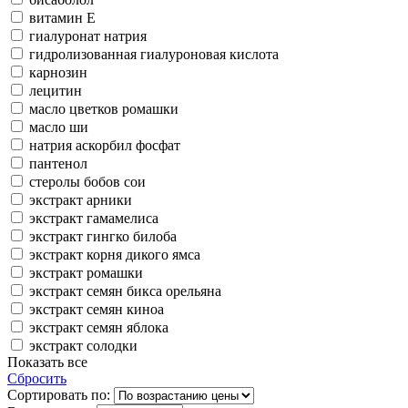
витамин Е
гиалуронат натрия
гидролизованная гиалуроновая кислота
карнозин
лецитин
масло цветков ромашки
масло ши
натрия аскорбил фосфат
пантенол
стеролы бобов сои
экстракт арники
экстракт гамамелиса
экстракт гингко билоба
экстракт корня дикого ямса
экстракт ромашки
экстракт семян бикса орельяна
экстракт семян киноа
экстракт семян яблока
экстракт солодки
Показать все
Сбросить
Сортировать по: