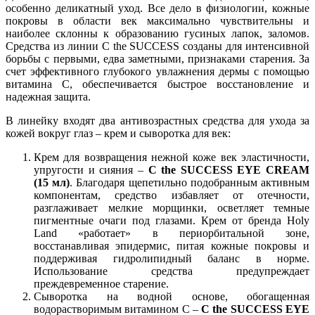
особенно деликатный уход. Все дело в физиологии, кожные
покровы в области век максимально чувствительны и
наиболее склонны к образованию гусиных лапок, заломов.
Средства из линии C the SUCCESS созданы для интенсивной
борьбы с первыми, едва заметными, признаками старения. За
счет эффективного глубокого увлажнения дермы с помощью
витамина С, обеспечивается быстрое восстановление и
надежная защита.
В линейку входят два антивозрастных средства для ухода за
кожей вокруг глаз – крем и сыворотка для век:
Крем для возвращения нежной коже век эластичности,
упругости и сияния –
C the SUCCESS EYE CREAM
(15 мл)
. Благодаря щепетильно подобранным активным
компонентам, средство избавляет от отечности,
разглаживает мелкие морщинки, осветляет темные
пигментные очаги под глазами. Крем от бренда Holy
Land «работает» в периорбитальной зоне,
восстанавливая эпидермис, питая кожные покровы и
поддерживая гидролипидный баланс в норме.
Использование средства предупреждает
преждевременное старение.
Сыворотка на водной основе, обогащенная
водорастворимым витамином С –
C the SUCCESS EYE