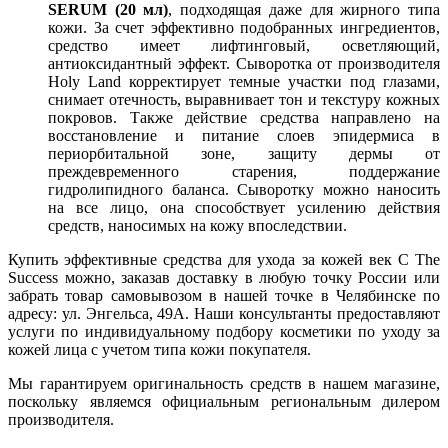
SERUM (20 мл)
, подходящая даже для жирного типа
кожи. За счет эффективно подобранных ингредиентов,
средство имеет лифтинговый, осветляющий,
антиоксидантный эффект. Сыворотка от производителя
Holy Land корректирует темные участки под глазами,
снимает отечность, выравнивает тон и текстуру кожных
покровов. Также действие средства направлено на
восстановление и питание слоев эпидермиса в
периорбитальной зоне, защиту дермы от
преждевременного старения, поддержание
гидролипидного баланса. Сыворотку можно наносить
на все лицо, она способствует усилению действия
средств, наносимых на кожу впоследствии.
Купить эффективные средства для ухода за кожей век C The
Success можно, заказав доставку в любую точку России или
забрать товар самовывозом в нашей точке в Челябинске по
адресу: ул. Энгельса, 49А. Наши консультанты предоставляют
услуги по индивидуальному подбору косметики по уходу за
кожей лица с учетом типа кожи покупателя.
Мы гарантируем оригинальность средств в нашем магазине,
поскольку являемся официальным региональным дилером
производителя.