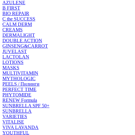
AZULENE
B FIRST
BIO REPAIR
C the SUCCESS
CALM DERM
CREAMS
DERMALIGHT
DOUBLE ACTION
GINSENG&CARROT
JUVELAST
LACTOLAN
LOTIONS
MASKS
MULTIVITAMIN
MYTHOLOGIC
PEELS / Пилинги
PERFECT TIME
PHYTOMIDE
RENEW Formula
SUNBRELLA SPF 50+
SUNBRELLA
VARIETIES
VITALISE
VIVA LAVANDA
YOUTHFUL