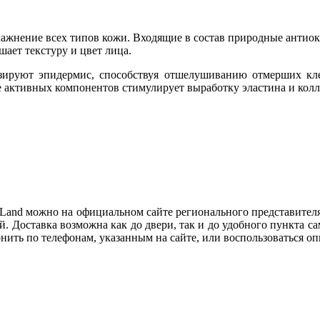
жнение всех типов кожи. Входящие в состав природные антиок
шает текстуру и цвет лица.
руют эпидермис, способствуя отшелушиванию отмерших клето
 активных компонентов стимулирует выработку эластина и колла
Land можно на официальном сайте регионального представител
ей. Доставка возможна как до двери, так и до удобного пункта
онить по телефонам, указанным на сайте, или воспользоваться о