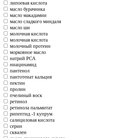
липоевая кислота
масло бурачника
масло макадамии
масло сладкого миндаля
масло ши
молочная кислота
молочная кислота
молочный протеин
морковное масло
натрий РСА
ниацинамид
пантенол
пантотенат кальция
пектин
пролин
пчелиный воск
ретинол
ретинола пальмитат
рипептид -1 купрум
салициловая кислота
серин
сквален