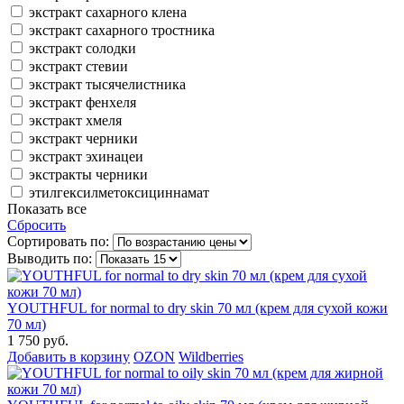
экстракт сахарного клена
экстракт сахарного тростника
экстракт солодки
экстракт стевии
экстракт тысячелистника
экстракт фенхеля
экстракт хмеля
экстракт черники
экстракт эхинацеи
экстракты черники
этилгексилметоксициннамат
Показать все
Сбросить
Сортировать по:
Выводить по:
YOUTHFUL for normal to dry skin 70 мл (крем для сухой кожи
70 мл)
1 750 руб.
Добавить в корзину
OZON
Wildberries