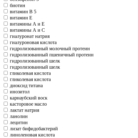
биотин
витамин В 5
витамин Е
витамины А и Е
витамины А и С
гиалуронат натрия
гиалуроновая кислота
гидролизованный молочный протеин
гидролизованный пшеничный протеин
гидролизованный шелк
гидролизованный шелк
гликолевая кислота
гликолевая кислота
диоксид титана
инозитол
карнаубский воск
касторовое масло
лактат натрия
ланолин
лецитин
лизат бифидобактерий
линоленовая кислота