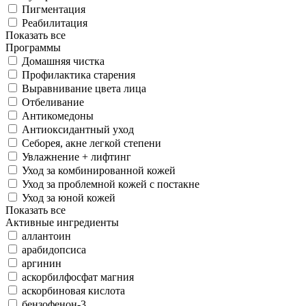
Пигментация
Реабилитация
Показать все
Программы
Домашняя чистка
Профилактика старения
Выравнивание цвета лица
Отбеливание
Антикомедоны
Антиоксидантный уход
Себорея, акне легкой степени
Увлажнение + лифтинг
Уход за комбинированной кожей
Уход за проблемной кожей с постакне
Уход за юной кожей
Показать все
Активные ингредиенты
аллантоин
арабидопсиса
аргинин
аскорбилфосфат магния
аскорбиновая кислота
бензофeнон-3