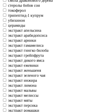
смола драконового дерева
стеролы бобов сои
токоферол
трипептид-1 купрум
убихинон
церамиды
экстракт апельсина
экстракт арабидопсиса
экстракт арники
экстракт гамамелиса
экстракт гингко билоба
экстракт грейпфрута
экстракт дикого ямса
экстракт ежевики
экстракт женьшеня
экстракт зеленого чая
экстракт инжира
экстракт лимона
экстракт мальвы
экстракт мелиссы
экстракт мяты
экстракт персика
экстракт ромашки