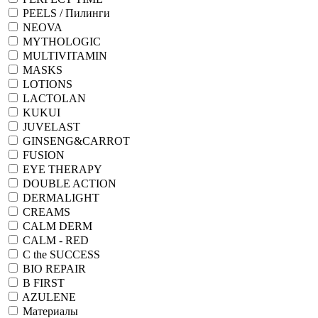
PEELS / Пилинги
NEOVA
MYTHOLOGIC
MULTIVITAMIN
MASKS
LOTIONS
LACTOLAN
KUKUI
JUVELAST
GINSENG&CARROT
FUSION
EYE THERAPY
DOUBLE ACTION
DERMALIGHT
CREAMS
CALM DERM
CALM - RED
C the SUCCESS
BIO REPAIR
B FIRST
AZULENE
Материалы