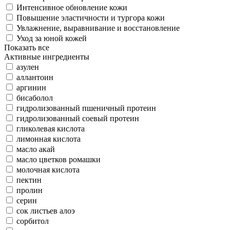
Интенсивное обновление кожи
Повышение эластичности и тургора кожи
Увлажнение, выравнивание и восстановление
Уход за юной кожей
Показать все
Активные ингредиенты
азулен
аллантоин
аргинин
бисаболол
гидролизованный пшеничный протеин
гидролизованный соевый протеин
гликолевая кислота
лимонная кислота
масло акай
масло цветков ромашки
молочная кислота
пектин
пролин
серин
сок листьев алоэ
сорбитол