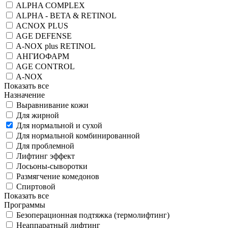
ALPHA COMPLEX
ALPHA - BETA & RETINOL
ACNOX PLUS
AGE DEFENSE
A-NOX plus RETINOL
АНГИОФАРМ
AGE CONTROL
A-NOX
Показать все
Назначение
Выравнивание кожи
Для жирной
Для нормальной и сухой
Для нормальной комбинированной
Для проблемной
Лифтинг эффект
Лосьоны-сыворотки
Размягчение комедонов
Спиртовой
Показать все
Программы
Безоперационная подтяжка (термолифтинг)
Неаппаратный лифтинг