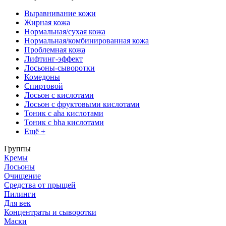
Выравнивание кожи
Жирная кожа
Нормальная/сухая кожа
Нормальная/комбинированная кожа
Проблемная кожа
Лифтинг-эффект
Лосьоны-сыворотки
Комедоны
Спиртовой
Лосьон с кислотами
Лосьон с фруктовыми кислотами
Тоник с aha кислотами
Тоник с bha кислотами
Ещё +
Группы
Кремы
Лосьоны
Очищение
Средства от прыщей
Пилинги
Для век
Концентраты и сыворотки
Маски